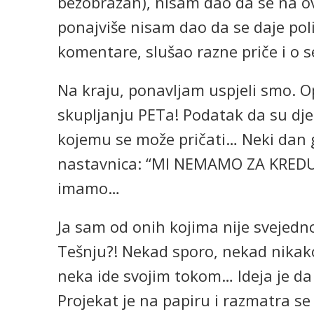
bezobrazan), nisam dao da se na ov
ponajviše nisam dao da se daje politi
komentare, slušao razne priče i o s
Na kraju, ponavljam uspjeli smo. Op
skupljanju PETa! Podatak da su dje
kojemu se može pričati… Neki dan 
nastavnica: “MI NEMAMO ZA KREDU,
imamo…
Ja sam od onih kojima nije svejedno,
Tešnju?! Nekad sporo, nekad nikak
neka ide svojim tokom… Ideja je da 
Projekat je na papiru i razmatra s