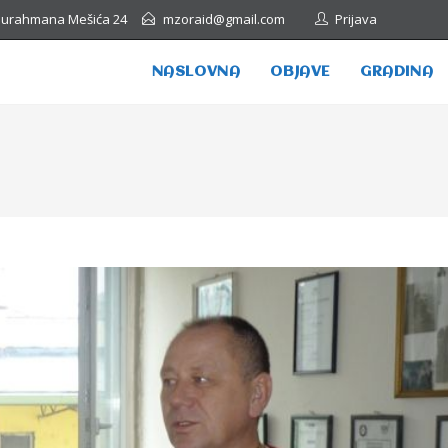
Abdurahmana Mešića 24
mzoraid@gmail.com
Prijava
NASLOVNA
OBJAVE
GRADINA