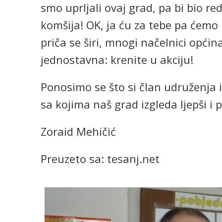
smo uprljali ovaj grad, pa bi bio re
komšija! OK, ja ću za tebe pa ćemo na
priča se širi, mnogi načelnici općin
jednostavna: krenite u akciju!
Ponosimo se što si član udruženja i
sa kojima naš grad izgleda ljepši i p
Zoraid Mehičić
Preuzeto sa: tesanj.net