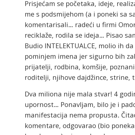
Prisjećam se početaka, ideje, realiz
me s podsmijehom (a i poneki sa saž
komentarisali… radeći u firmi Omor
reciklaže, rodila se ideja… Pisao 
Budio INTELEKTUALCE, molio ih da 
pominjem imena jer sigurno bih za
prijatelji, rodbina, komšije, poznanic
roditelji, njihove dajdžince, strine,
Dva miliona nije mala stvar! 4 godi
upornost… Ponavljam, bilo je i padov
manifestacija nema propusta. Čita
komentare, odgovarao (bio ponekad