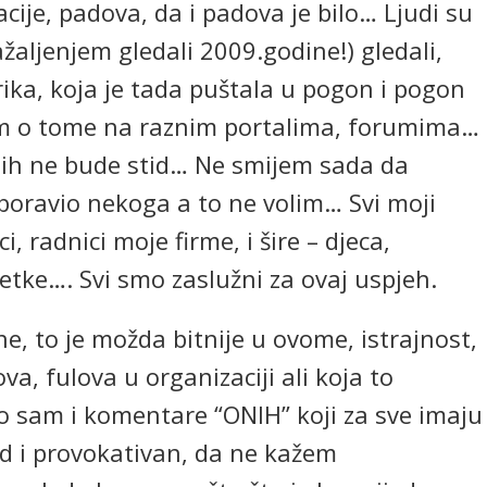
acije, padova, da i padova je bilo… Ljudi su
aljenjem gledali 2009.godine!) gledali,
ika, koja je tada puštala u pogon i pogon
sam o tome na raznim portalima, forumima…
ih ne bude stid… Ne smijem sada da
boravio nekoga a to ne volim… Svi moji
i, radnici moje firme, i šire – djeca,
 tetke…. Svi smo zaslužni za ovaj uspjeh.
ne, to je možda bitnije u ovome, istrajnost,
a, fulova u organizaciji ali koja to
o sam i komentare “ONIH” koji za sve imaju
 i provokativan, da ne kažem