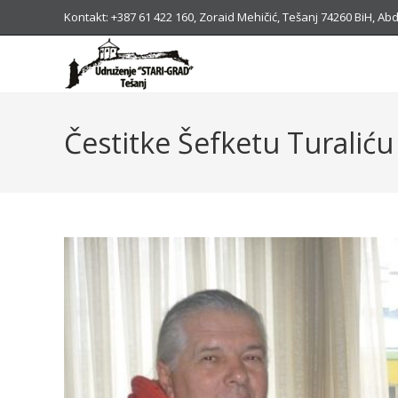
Kontakt: +387 61 422 160, Zoraid Mehičić, Tešanj 74260 BiH, 
Čestitke Šefketu Turaliću