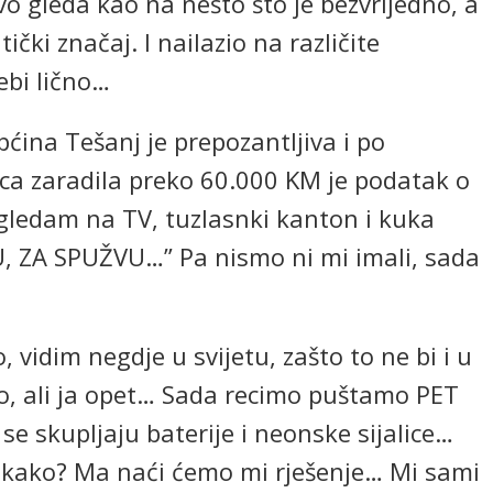
o gleda kao na nešto što je bezvrijedno, a
čki značaj. I nailazio na različite
ebi lično…
ćina Tešanj je prepozantljiva i po
ca zaradila preko 60.000 KM je podatak o
gledam na TV, tuzlasnki kanton i kuka
 ZA SPUŽVU…” Pa nismo ni mi imali, sada
 vidim negdje u svijetu, zašto to ne bi i u
o, ali ja opet… Sada recimo puštamo PET
se skupljaju baterije i neonske sijalice…
e kako? Ma naći ćemo mi rješenje… Mi sami