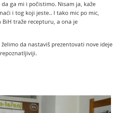
d da ga mi i počistimo. Nisam ja, kaže
ći i tog koji jeste.. I tako mic po mic,
a BiH traže recepturu, a ona je
 želimo da nastaviš prezentovati nove ideje
repoznatljiviji.