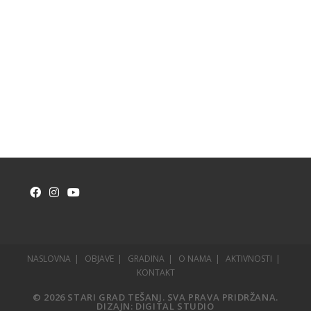
NASLOVNA
OBJAVE
GRADINA
O NAMA
AKTIVNOSTI
KONTAKT
© 2026 STARI GRAD TEŠANJ. SVA PRAVA PRIDRŽANA.
DIZAJN:
DIGITAL STUDIO