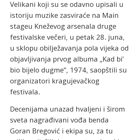
Velikani koji su se odavno upisali u
istoriju muzike zasviraće na Main
stageu Kneževog arsenala druge
festivalske večeri, u petak 28. juna,
u sklopu obilježavanja pola vijeka od
objavljivanja prvog albuma „Kad bi’
bio bijelo dugme“, 1974, saopštili su
organizatori kragujevačkog
festivala.
Decenijama unazad hvaljeni i širom
sveta nagrađivani vođa benda
Goran Bregović i ekipa su, za tu