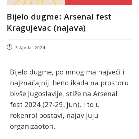
Bijelo dugme: Arsenal fest
Kragujevac (najava)
3 Aprila, 2024
Bijelo dugme, po mnogima najveći i
najznačajniji bend ikada na prostoru
bivše Jugoslavije, stiže na Arsenal
fest 2024 (27-29. jun), i to u
rokenrol postavi, najavljuju
organizaotori.