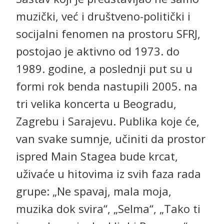
muzički, već i društveno-politički i
socijalni fenomen na prostoru SFRJ,
postojao je aktivno od 1973. do
1989. godine, a poslednji put su u
formi rok benda nastupili 2005. na
tri velika koncerta u Beogradu,
Zagrebu i Sarajevu. Publika koje će,
van svake sumnje, učiniti da prostor
ispred Main Stagea bude krcat,
uživaće u hitovima iz svih faza rada
grupe: „Ne spavaj, mala moja,
muzika dok svira“, „Selma“, „Tako ti