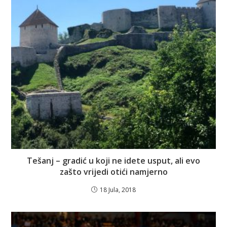
Tešanj – gradić u koji ne idete usput, ali evo
zašto vrijedi otići namjerno
18 Jula, 2018