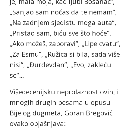
je, mala moja, kad ljubi Bosanac“,
„Sanjao sam noćas da te nemam“,
„Na zadnjem sjedistu moga auta“,
„Pristao sam, biću sve što hoće“,
„Ako možeš, zaboravi“, „Lipe cvatu“,
„Za Esmu“, „Ružica si bila, sada više
nisi“, „Đurđevdan“, „Evo, zakleću
se“…
Višedecenijsku neprolaznost ovih, i
mnogih drugih pesama u opusu
Bijelog dugmeta, Goran Bregović
ovako objašnjava: