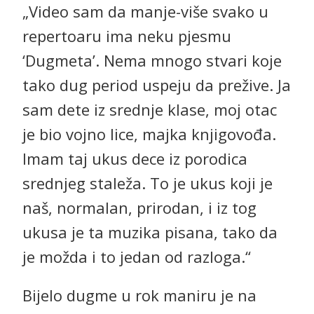
„Video sam da manje-više svako u
repertoaru ima neku pjesmu
‘Dugmeta’. Nema mnogo stvari koje
tako dug period uspeju da prežive. Ja
sam dete iz srednje klase, moj otac
je bio vojno lice, majka knjigovođa.
Imam taj ukus dece iz porodica
srednjeg staleža. To je ukus koji je
naš, normalan, prirodan, i iz tog
ukusa je ta muzika pisana, tako da
je možda i to jedan od razloga.“
Bijelo dugme u rok maniru je na