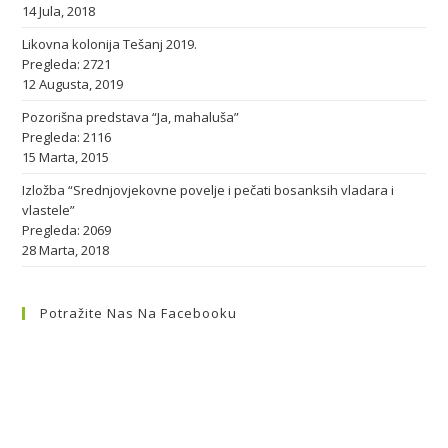
14 Jula, 2018
Likovna kolonija Tešanj 2019.
Pregleda: 2721
12 Augusta, 2019
Pozorišna predstava “Ja, mahaluša”
Pregleda: 2116
15 Marta, 2015
Izložba “Srednjovjekovne povelje i pečati bosanksih vladara i
vlastele”
Pregleda: 2069
28 Marta, 2018
Potražite Nas Na Facebooku