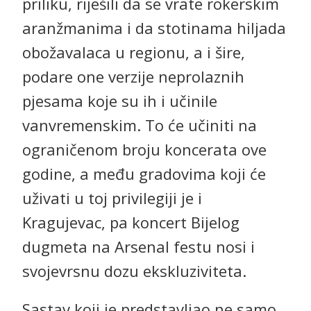
priliku, riješili da se vrate rokerskim
aranžmanima i da stotinama hiljada
obožavalaca u regionu, a i šire,
podare one verzije neprolaznih
pjesama koje su ih i učinile
vanvremenskim. To će učiniti na
ograničenom broju koncerata ove
godine, a među gradovima koji će
uživati u toj privilegiji je i
Kragujevac, pa koncert Bijelog
dugmeta na Arsenal festu nosi i
svojevrsnu dozu ekskluziviteta.
Sastav koji je predstavljao ne samo