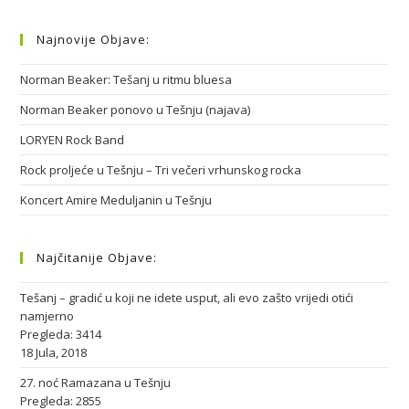
Najnovije Objave:
Norman Beaker: Tešanj u ritmu bluesa
Norman Beaker ponovo u Tešnju (najava)
LORYEN Rock Band
Rock proljeće u Tešnju – Tri večeri vrhunskog rocka
Koncert Amire Meduljanin u Tešnju
Najčitanije Objave:
Tešanj – gradić u koji ne idete usput, ali evo zašto vrijedi otići
namjerno
Pregleda: 3414
18 Jula, 2018
27. noć Ramazana u Tešnju
Pregleda: 2855