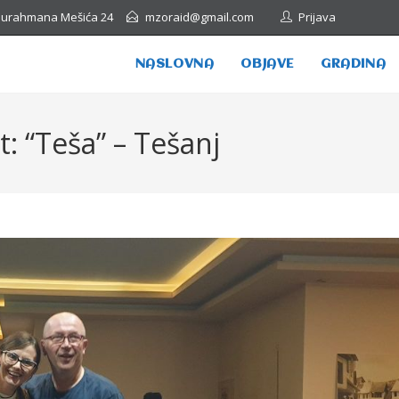
Abdurahmana Mešića 24
mzoraid@gmail.com
Prijava
NASLOVNA
OBJAVE
GRADINA
: “Teša” – Tešanj