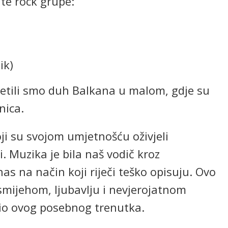
te rock grupe:
ik)
jetili smo duh Balkana u malom, gdje su
nica.
ji su svojom umjetnošću oživjeli
i. Muzika je bila naš vodič kroz
s na način koji riječi teško opisuju. Ovo
smijehom, ljubavlju i nevjerojatnom
dio ovog posebnog trenutka.