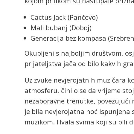
kojom prilikom su nastupale prizna
Cactus Jack (Pančevo)
Mali bubanj (Doboj)
Generacija bez kompasa (Srebren
Okupljeni s najboljim društvom, os
prijateljstva jača od bilo kakvih gra
Uz zvuke nevjerojatnih muzičara ko
atmosferu, činilo se da vrijeme stoj
nezaboravne trenutke, povezujući na
je bila nevjerojatna noć ispunjena 
muzikom. Hvala svima koji su bili 