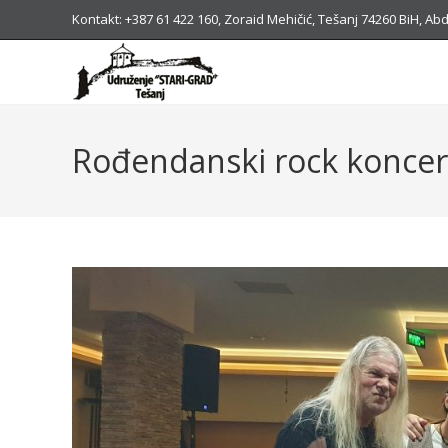
Kontakt: +387 61 422 160, Zoraid Mehičić, Tešanj 74260 BiH, 
Rođendanski rock koncert