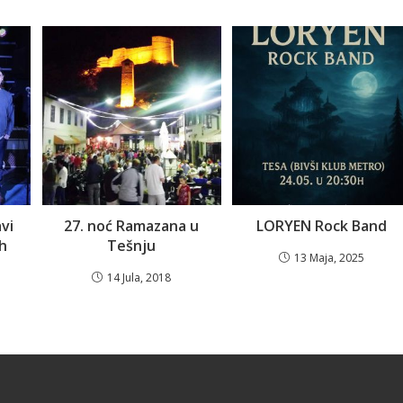
vi
27. noć Ramazana u
LORYEN Rock Band
ih
Tešnju
13 Maja, 2025
14 Jula, 2018