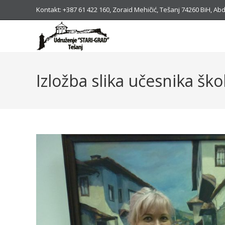
Kontakt: +387 61 422 160, Zoraid Mehičić, Tešanj 74260 BiH, 
Izložba slika učesnika škol