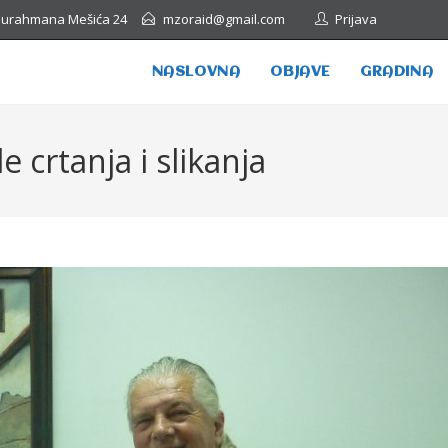
Abdurahmana Mešića 24
mzoraid@gmail.com
Prijava
NASLOVNA
OBJAVE
GRADINA
e crtanja i slikanja