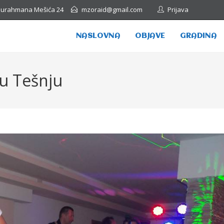
Abdurahmana Mešića 24
mzoraid@gmail.com
Prijava
NASLOVNA
OBJAVE
GRADINA
 u Tešnju