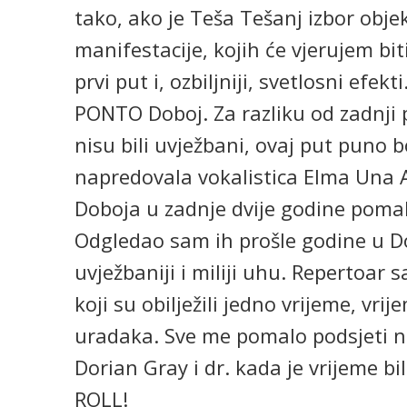
tako, ako je Teša Tešanj izbor obje
manifestacije, kojih će vjerujem bi
prvi put i, ozbiljniji, svetlosni ef
PONTO Doboj. Za razliku od zadnji
nisu bili uvježbani, ovaj put puno 
napredovala vokalistica Elma Una A
Doboja u zadnje dvije godine pomal
Odgledao sam ih prošle godine u Do
uvježbaniji i miliji uhu. Repertoar
koji su obilježili jedno vrijeme, v
uradaka. Sve me pomalo podsjeti n
Dorian Gray i dr. kada je vrijeme bi
ROLL!