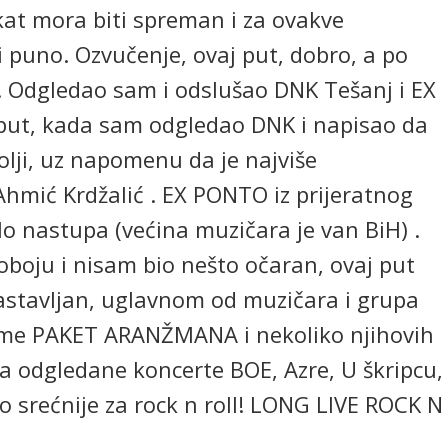
kat mora biti spreman i za ovakve
ti puno. Ozvučenje, ovaj put, dobro, a po
ekti. Odgledao sam i odslušao DNK Tešanj i EX
 put, kada sam odgledao DNK i napisao da
bolji, uz napomenu da je najviše
hmić Krdžalić . EX PONTO iz prijeratnog
o nastupa (većina muzičara je van BiH) .
boju i nisam bio nešto očaran, ovaj put
 sastavljan, uglavnom od muzičara i grupa
rijeme PAKET ARANŽMANA i nekoliko njihovih
a odgledane koncerte BOE, Azre, U škripcu,
lo srećnije za rock n roll! LONG LIVE ROCK N