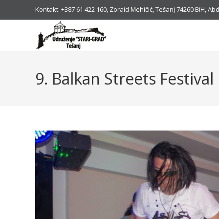
Kontakt: +387 61 422 160, Zoraid Mehičić, Tešanj 74260 BiH, 
9. Balkan Streets Festival